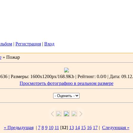
2026, 03:05
Вас
Гость
льбом
|
Регистрация
|
Вход
е
» Пожар
36 | Размеры: 1600x1200px/168.9Kb | Рейтинг: 0.0/0 | Дата: 09.12
Просмотреть фотографию в реальном размере
« Предыдущая
|
7
8
9
10
11
[
12
]
13
14
15
16
17
|
Следующая »