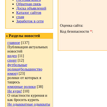
Обратная связь
Доска объявлений
Каталог сайтов
спам
Заработок в сети
Оценка сайта:
Код безопасности
*
:
» Разделы новостей
главное
[137]
Публикация актуальных
новостей
видео
[11]
спорт
[12]
футбольные
ролики(большинство
юмор)
[23]
ролики от которых я
тащюсь
юморные ролики
[38]
Не кури!
[10]
О опастности курения и
как бросить курить
Не одыкватные одыкваты