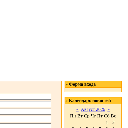
» Форма входа
» Календарь новостей
«
Август 2026
»
Пн
Вт
Ср
Чт
Пт
Сб
Вс
1
2