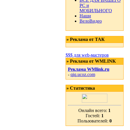
ВСЕ ДЛЯ ВАШЕГО
РС и
МОБИЛЬНОГО
Наши
ВелоВидео
» Реклама от ТАК
$$$ для web-мастеров
» Реклама от WMLINK
Реклама WMlink.ru
-
qiq.ucoz.com
» Статистика
Онлайн всего:
1
Гостей:
1
Пользователей:
0