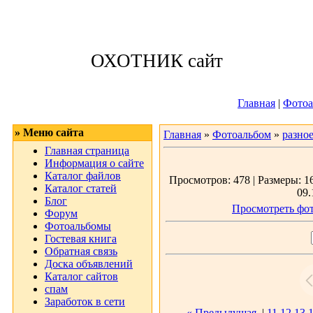
Понедельник, 10
ОХОТНИК сайт
Приветствую 
Главная
|
Фотоа
» Меню сайта
Главная
»
Фотоальбом
»
разно
Главная страница
Информация о сайте
Каталог файлов
Просмотров: 478 | Размеры: 16
Каталог статей
09.
Блог
Просмотреть фот
Форум
Фотоальбомы
Гостевая книга
Обратная связь
Доска объявлений
Каталог сайтов
спам
Заработок в сети
« Предыдущая
|
11
12
13