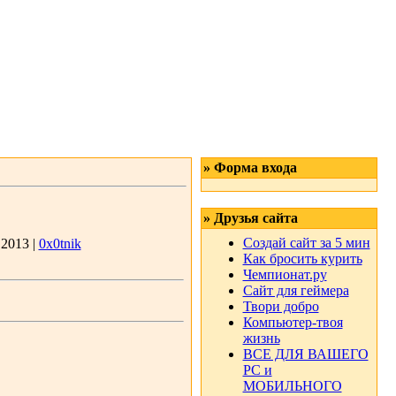
» Форма входа
» Друзья сайта
Создай сайт за 5 мин
.2013 |
0x0tnik
Как бросить курить
Чемпионат.ру
Сайт для геймера
Твори добро
Компьютер-твоя
жизнь
ВСЕ ДЛЯ ВАШЕГО
РС и
МОБИЛЬНОГО