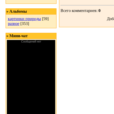
Всего комментариев:
0
» Альбомы
картинки природы
[59]
Доб
разное
[353]
» Мини-чат