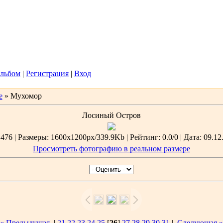
2026, 04:36
Вас
Гость
льбом
|
Регистрация
|
Вход
е
» Мухомор
Лосиный Остров
76 | Размеры: 1600x1200px/339.9Kb | Рейтинг: 0.0/0 | Дата: 09.12
Просмотреть фотографию в реальном размере
« Предыдущая
|
21
22
23
24
25
[
26
]
27
28
29
30
31
|
Следующая »