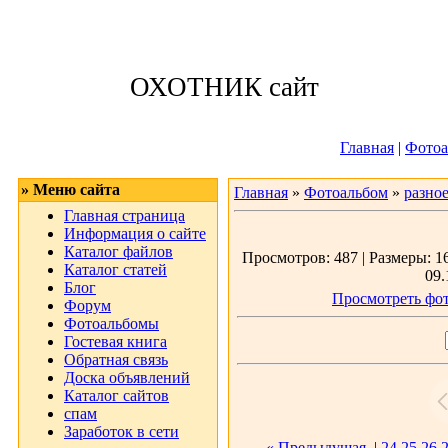
Четверг, 06.08.
ОХОТНИК сайт
Приветствую 
Главная
|
Фотоа
» Меню сайта
Главная
»
Фотоальбом
»
разно
Главная страница
Информация о сайте
Каталог файлов
Просмотров: 487 | Размеры: 16
Каталог статей
09.
Блог
Просмотреть фот
Форум
Фотоальбомы
Гостевая книга
Обратная связь
Доска объявлений
Каталог сайтов
спам
Заработок в сети
« Предыдущая
|
24
25
26