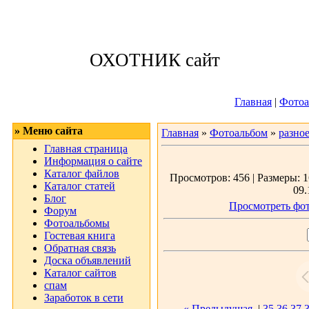
Четверг, 06.08.
ОХОТНИК сайт
Приветствую 
Главная
|
Фотоа
» Меню сайта
Главная
»
Фотоальбом
»
разно
Главная страница
Информация о сайте
Каталог файлов
Просмотров: 456 | Размеры: 1
Каталог статей
09.
Блог
Просмотреть фот
Форум
Фотоальбомы
Гостевая книга
Обратная связь
Доска объявлений
Каталог сайтов
спам
Заработок в сети
« Предыдущая
|
35
36
37