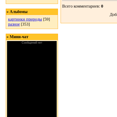
Всего комментариев:
0
» Альбомы
Доб
картинки природы
[59]
разное
[353]
» Мини-чат