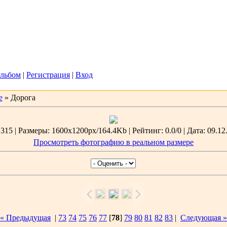
2026, 14:17
Вас
Гость
льбом
|
Регистрация
|
Вход
е
» Дорога
15 | Размеры: 1600x1200px/164.4Kb | Рейтинг: 0.0/0 | Дата: 09.12
Просмотреть фотографию в реальном размере
« Предыдущая
|
73
74
75
76
77
[
78
]
79
80
81
82
83
|
Следующая »