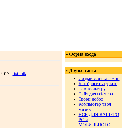
» Форма входа
» Друзья сайта
.2013 |
0x0tnik
Создай сайт за 5 мин
Как бросить курить
Чемпионат.ру
Сайт для геймера
Твори добро
Компьютер-твоя
жизнь
ВСЕ ДЛЯ ВАШЕГО
РС и
МОБИЛЬНОГО