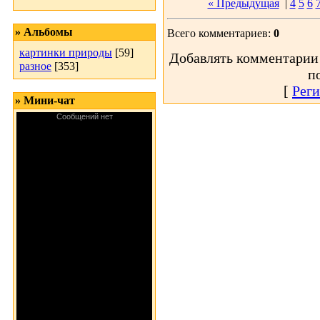
« Предыдущая
|
4
5
6
» Альбомы
Всего комментариев:
0
картинки природы
[59]
Добавлять комментарии 
разное
[353]
п
[
Реги
» Мини-чат