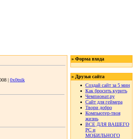
» Форма входа
» Друзья сайта
008 |
0x0tnik
Создай сайт за 5 мин
Как бросить курить
Чемпионат.ру
Сайт для геймера
Твори добро
Компьютер-твоя
жизнь
ВСЕ ДЛЯ ВАШЕГО
РС и
МОБИЛЬНОГО