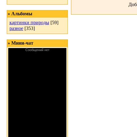
Доб
» Альбомы
картинки природы
[59]
разное
[353]
» Мини-чат