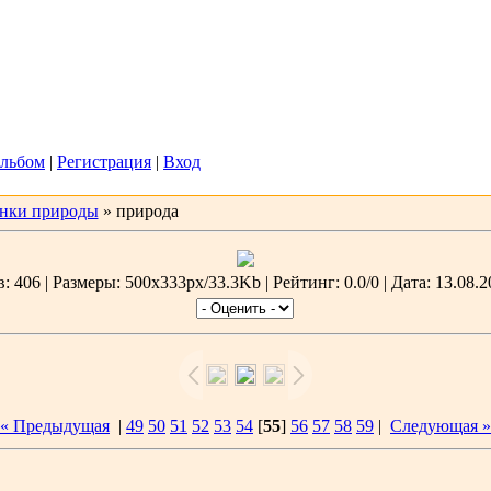
2026, 06:41
Вас
Гость
льбом
|
Регистрация
|
Вход
инки природы
» природа
 406 | Размеры: 500x333px/33.3Kb | Рейтинг: 0.0/0 | Дата: 13.08.2
« Предыдущая
|
49
50
51
52
53
54
[
55
]
56
57
58
59
|
Следующая »