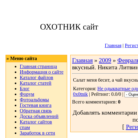
Пятница, 07.08.
ОХОТНИК сайт
Приветствую 
Главная
|
Регис
» Меню сайта
Главная
»
2009
»
Феврал
Главная страница
вкусный. Никита Литви
Информация о сайте
Каталог файлов
Салат меня бесит, а чай вкус
Каталог статей
Блог
Категория:
Не одыкватные од
Форум
0x0tnik
| Рейтинг: 0.0/0 |
Фотоальбомы
Всего комментариев:
0
Гостевая книга
Обратная связь
Добавлять комментарии 
Доска объявлений
п
Каталог сайтов
[
Реги
спам
Заработок в сети