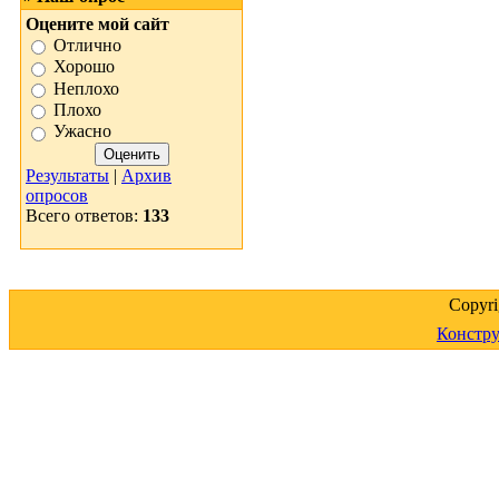
Оцените мой сайт
Отлично
Хорошо
Неплохо
Плохо
Ужасно
Результаты
|
Архив
опросов
Всего ответов:
133
Copyr
Констру