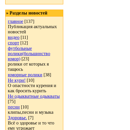
» Разделы новостей
главное
[137]
Публикация актуальных
новостей
видео
[11]
спорт
[12]
футбольные
ролики(большинство
юмор)
[23]
ролики от которых я
тащюсь
юморные ролики
[38]
Не кури!
[10]
О опастности курения и
как бросить курить
Не одыкватные одыкваты
[75]
песни
[10]
клипы,песни и музыка
Здоровье.
[7]
Всё о здоровье и то что
ему угрожает