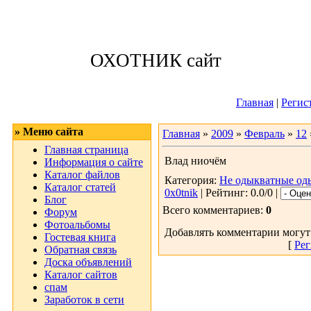
Суббота, 08.08.
ОХОТНИК сайт
Приветствую 
Главная
|
Регис
» Меню сайта
Главная
»
2009
»
Февраль
»
12
Главная страница
Влад ниочём
Информация о сайте
Каталог файлов
Категория:
Не одыкватные од
Каталог статей
0x0tnik
| Рейтинг: 0.0/0 |
Блог
Всего комментариев:
0
Форум
Фотоальбомы
Добавлять комментарии могут
Гостевая книга
[
Рег
Обратная связь
Доска объявлений
Каталог сайтов
спам
Заработок в сети