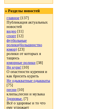
» Разделы новостей
главное
[137]
Публикация актуальных
новостей
видео
[11]
спорт
[12]
футбольные
ролики(большинство
юмор)
[23]
ролики от которых я
тащюсь
юморные ролики
[38]
Не кури!
[10]
О опастности курения и
как бросить курить
Не одыкватные одыкваты
[75]
песни
[10]
клипы,песни и музыка
Здоровье.
[7]
Всё о здоровье и то что
ему угрожает