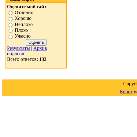
Оцените мой сайт
Отлично
Хорошо
Неплохо
Плохо
Ужасно
Результаты
|
Архив
опросов
Всего ответов:
133
Copyr
Констру