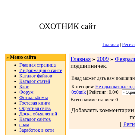
Суббота, 08.08.
ОХОТНИК сайт
Приветствую 
Главная
|
Регис
» Меню сайта
Главная
»
2009
»
Феврал
Главная страница
подшипничек.
Информация о сайте
Каталог файлов
Влад может дать вам подшипн
Каталог статей
Блог
Категория:
Не одыкватные од
Форум
0x0tnik
| Рейтинг: 0.0/0 |
Фотоальбомы
Всего комментариев:
0
Гостевая книга
Обратная связь
Добавлять комментарии 
Доска объявлений
п
Каталог сайтов
[
Реги
спам
Заработок в сети