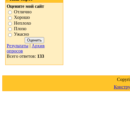
Оцените мой сайт
Отлично
Хорошо
Неплохо
Плохо
Ужасно
Результаты
|
Архив
опросов
Всего ответов:
133
Copyr
Констру