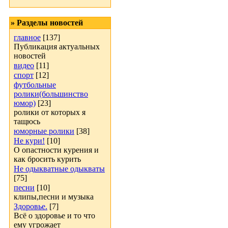
» Разделы новостей
главное
[137]
Публикация актуальных
новостей
видео
[11]
спорт
[12]
футбольные
ролики(большинство
юмор)
[23]
ролики от которых я
тащюсь
юморные ролики
[38]
Не кури!
[10]
О опастности курения и
как бросить курить
Не одыкватные одыкваты
[75]
песни
[10]
клипы,песни и музыка
Здоровье.
[7]
Всё о здоровье и то что
ему угрожает