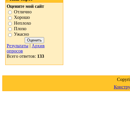
Оцените мой сайт
Отлично
Хорошо
Неплохо
Плохо
Ужасно
Результаты
|
Архив
опросов
Всего ответов:
133
Copyr
Констру