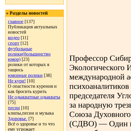
» Разделы новостей
главное
[137]
Публикация актуальных
новостей
видео
[11]
спорт
[12]
футбольные
ролики(большинство
Профессор Сибир
юмор)
[23]
ролики от которых я
Экологического 
тащюсь
международной а
юморные ролики
[38]
Не кури!
[10]
психоаналитиков
О опастности курения и
как бросить курить
председателя Угл
Не одыкватные одыкваты
[75]
за народную трез
песни
[10]
Союза Духовного
клипы,песни и музыка
Здоровье.
[7]
(СДВО) — Один и
Всё о здоровье и то что
ему угрожает