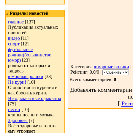
» Разделы новостей
главное
[137]
Публикация актуальных
новостей
видео
[11]
спорт
[12]
футбольные
ролики(большинство
юмор)
[23]
ролики от которых я
Категория:
юморные ролики
|
тащюсь
Рейтинг: 0.0/0 |
юморные ролики
[38]
Всего комментариев:
0
Не кури!
[10]
О опастности курения и
Добавлять комментарии 
как бросить курить
п
Не одыкватные одыкваты
[
Реги
[75]
песни
[10]
клипы,песни и музыка
Здоровье.
[7]
Всё о здоровье и то что
ему угрожает