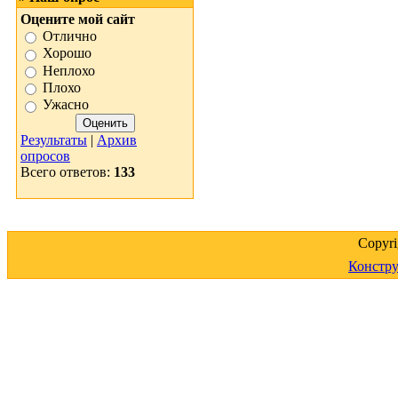
Оцените мой сайт
Отлично
Хорошо
Неплохо
Плохо
Ужасно
Результаты
|
Архив
опросов
Всего ответов:
133
Copyr
Констру