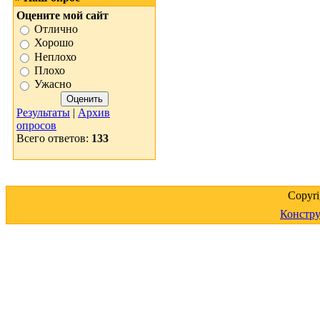
Оцените мой сайт
Отлично
Хорошо
Неплохо
Плохо
Ужасно
Результаты
|
Архив
опросов
Всего ответов:
133
Copyr
Констру