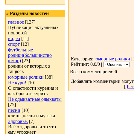
» Разделы новостей
главное
[137]
Публикация актуальных
новостей
видео
[11]
спорт
[12]
футбольные
ролики(большинство
Категория:
юморные ролики
|
юмор)
[23]
Рейтинг: 0.0/0 |
ролики от которых я
тащюсь
Всего комментариев:
0
юморные ролики
[38]
Добавлять комментарии могут
Не кури!
[10]
[
Рег
О опастности курения и
как бросить курить
Не одыкватные одыкваты
[75]
песни
[10]
клипы,песни и музыка
Здоровье.
[7]
Всё о здоровье и то что
ему угрожает