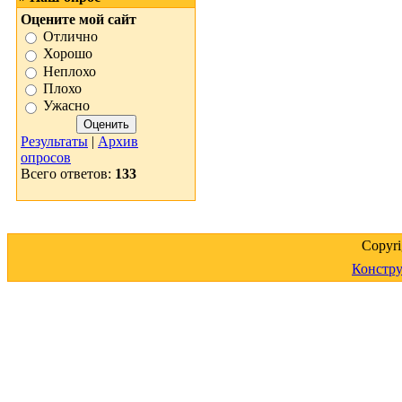
Оцените мой сайт
Отлично
Хорошо
Неплохо
Плохо
Ужасно
Результаты
|
Архив
опросов
Всего ответов:
133
Copyr
Констру