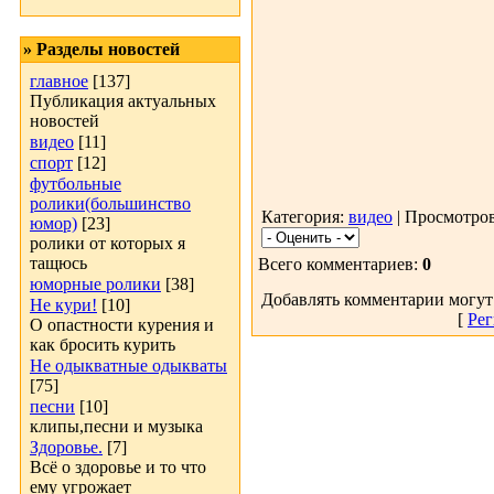
» Разделы новостей
главное
[137]
Публикация актуальных
новостей
видео
[11]
спорт
[12]
футбольные
ролики(большинство
Категория:
видео
| Просмотров
юмор)
[23]
ролики от которых я
тащюсь
Всего комментариев:
0
юморные ролики
[38]
Добавлять комментарии могут
Не кури!
[10]
[
Рег
О опастности курения и
как бросить курить
Не одыкватные одыкваты
[75]
песни
[10]
клипы,песни и музыка
Здоровье.
[7]
Всё о здоровье и то что
ему угрожает