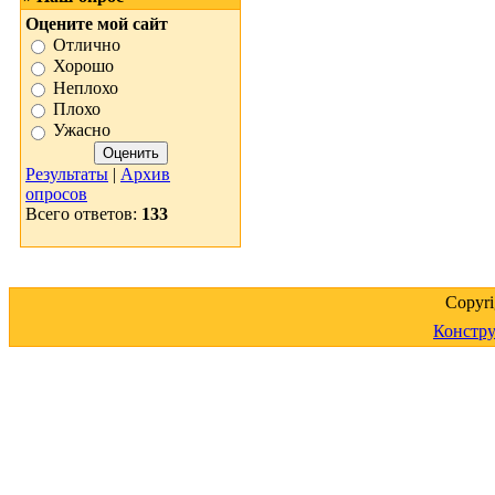
Оцените мой сайт
Отлично
Хорошо
Неплохо
Плохо
Ужасно
Результаты
|
Архив
опросов
Всего ответов:
133
Copyr
Констру