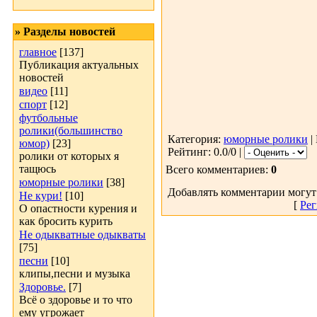
» Разделы новостей
главное
[137]
Публикация актуальных
новостей
видео
[11]
спорт
[12]
футбольные
ролики(большинство
Категория:
юморные ролики
|
юмор)
[23]
Рейтинг: 0.0/0 |
ролики от которых я
тащюсь
Всего комментариев:
0
юморные ролики
[38]
Добавлять комментарии могут
Не кури!
[10]
[
Рег
О опастности курения и
как бросить курить
Не одыкватные одыкваты
[75]
песни
[10]
клипы,песни и музыка
Здоровье.
[7]
Всё о здоровье и то что
ему угрожает