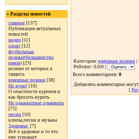
» Разделы новостей
главное
[137]
Публикация актуальных
новостей
видео
[11]
спорт
[12]
футбольные
ролики(большинство
Категория:
юморные ролики
|
юмор)
[23]
Рейтинг: 0.0/0 |
ролики от которых я
тащюсь
Всего комментариев:
0
юморные ролики
[38]
Добавлять комментарии могут
Не кури!
[10]
[
Рег
О опастности курения и
как бросить курить
Не одыкватные одыкваты
[75]
песни
[10]
клипы,песни и музыка
Здоровье.
[7]
Всё о здоровье и то что
ему угрожает