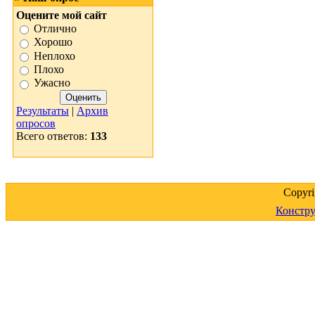
Оцените мой сайт
Отлично
Хорошо
Неплохо
Плохо
Ужасно
Результаты
|
Архив
опросов
Всего ответов:
133
Copyr
Констру