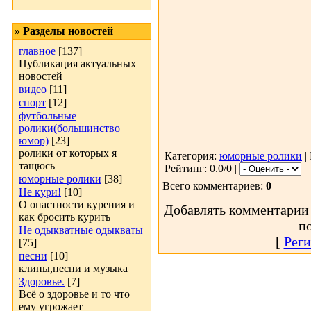
» Разделы новостей
главное
[137]
Публикация актуальных
новостей
видео
[11]
спорт
[12]
футбольные
ролики(большинство
юмор)
[23]
ролики от которых я
Категория:
юморные ролики
|
тащюсь
Рейтинг: 0.0/0 |
юморные ролики
[38]
Всего комментариев:
0
Не кури!
[10]
О опастности курения и
Добавлять комментарии 
как бросить курить
п
Не одыкватные одыкваты
[
Реги
[75]
песни
[10]
клипы,песни и музыка
Здоровье.
[7]
Всё о здоровье и то что
ему угрожает