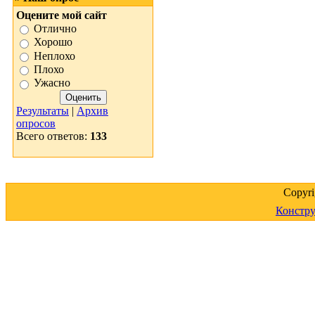
Оцените мой сайт
Отлично
Хорошо
Неплохо
Плохо
Ужасно
Результаты
|
Архив
опросов
Всего ответов:
133
Copyr
Констру