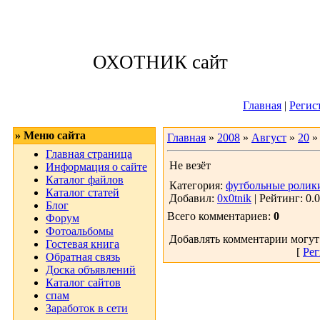
Суббота, 08.08.
ОХОТНИК сайт
Приветствую 
Главная
|
Регис
» Меню сайта
Главная
»
2008
»
Август
»
20
» 
Главная страница
Не везёт
Информация о сайте
Каталог файлов
Категория:
футбольные ролик
Каталог статей
Добавил:
0x0tnik
| Рейтинг: 0.0
Блог
Всего комментариев:
0
Форум
Фотоальбомы
Добавлять комментарии могут
Гостевая книга
[
Рег
Обратная связь
Доска объявлений
Каталог сайтов
спам
Заработок в сети