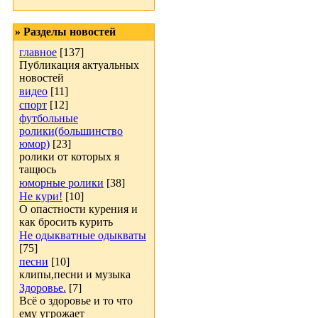
» Разделы новостей
главное
[137]
Публикация актуальных
новостей
видео
[11]
спорт
[12]
футбольные
ролики(большинство
юмор)
[23]
ролики от которых я
тащюсь
юморные ролики
[38]
Не кури!
[10]
О опастности курения и
как бросить курить
Не одыкватные одыкваты
[75]
песни
[10]
клипы,песни и музыка
Здоровье.
[7]
Всё о здоровье и то что
ему угрожает