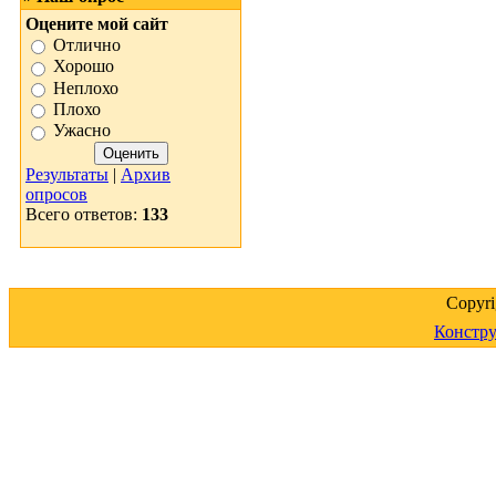
Оцените мой сайт
Отлично
Хорошо
Неплохо
Плохо
Ужасно
Результаты
|
Архив
опросов
Всего ответов:
133
Copyr
Констру