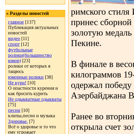
римского стиля
» Разделы новостей
принес сборной
главное
[137]
Публикация актуальных
золотую медаль
новостей
видео
[11]
Пекине.
спорт
[12]
футбольные
ролики(большинство
юмор)
[23]
В финале в весо
ролики от которых я
тащюсь
килограммов 19
юморные ролики
[38]
одержал победу 
Не кури!
[10]
О опастности курения и
Азербайджана В
как бросить курить
Не одыкватные одыкваты
[75]
песни
[10]
Ранее во вторни
клипы,песни и музыка
Здоровье.
[7]
открыла счет зо
Всё о здоровье и то что
ему угрожает