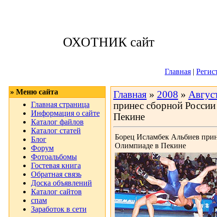
Суббота, 08.08.
ОХОТНИК сайт
Приветствую 
Главная
|
Регис
» Меню сайта
Главная
»
2008
»
Авгус
Главная страница
принес сборной России 
Информация о сайте
Пекине
Каталог файлов
Каталог статей
Борец Исламбек Альбиев прин
Блог
Олимпиаде в Пекине
Форум
Фотоальбомы
Гостевая книга
Обратная связь
Доска объявлений
Каталог сайтов
спам
Заработок в сети