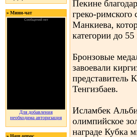
Пекине благодар
греко-римского 
» Мини-чат
Манкиева, кото
категории до 55 
Бронзовые медал
завоевали кирги
представитель 
Тенгизбаев.
Исламбек Альби
Для добавления
необходима авторизация
олимпийское зо
награде Кубка м
» Наш опрос