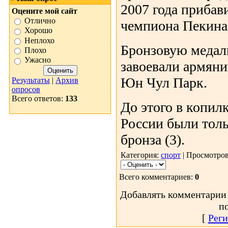
2007 года прибав
Оцените мой сайт
Отлично
чемпиона Пекина
Хорошо
Неплохо
Бронзовую медаль
Плохо
Ужасно
завоевали армяни
Юн Чул Парк.
Результаты
|
Архив
опросов
Всего ответов:
133
До этого в копил
России были толь
бронза (3).
Категория:
спорт
| Просмотров
Всего комментариев:
0
Добавлять комментарии 
п
[
Реги