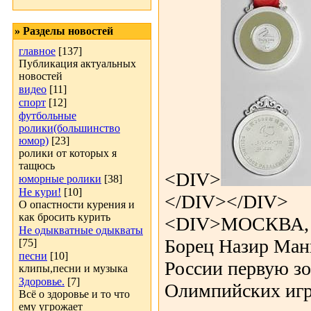
» Разделы новостей
главное
[137]
Публикация актуальных
новостей
видео
[11]
спорт
[12]
футбольные
ролики(большинство
юмор)
[23]
ролики от которых я
тащюсь
<DIV>
юморные ролики
[38]
Не кури!
[10]
</DIV></DIV>
О опастности курения и
как бросить курить
<DIV>МОСКВА, 1
Не одыкватные одыкваты
Борец Назир Ман
[75]
песни
[10]
России первую з
клипы,песни и музыка
Здоровье.
[7]
Олимпийских игр
Всё о здоровье и то что
ему угрожает