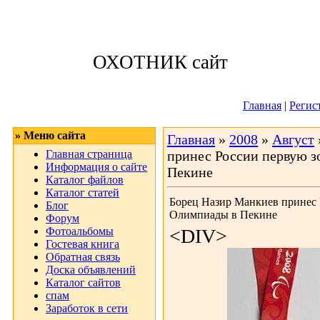
Суббота, 08.08.
ОХОТНИК сайт
Приветствую 
Главная
|
Регис
» Меню сайта
Главная
»
2008
»
Август
Главная страница
принес России первую 
Информация о сайте
Пекине
Каталог файлов
Каталог статей
Борец Назир Манкиев принес 
Блог
Олимпиады в Пекине
Форум
Фотоальбомы
<DIV>
Гостевая книга
Обратная связь
Доска объявлений
Каталог сайтов
спам
Заработок в сети