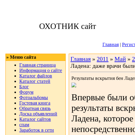
Воскресенье, 09
ОХОТНИК сайт
Приветствую 
Главная
|
Регис
» Меню сайта
Главная
»
2011
»
Май
»
2
Главная страница
Ладена: даже врачи были
Информация о сайте
Каталог файлов
Результаты вскрытия бен Ладе
Каталог статей
Блог
Форум
Впервые были о
Фотоальбомы
Гостевая книга
результаты вск
Обратная связь
Доска объявлений
Ладена, которое
Каталог сайтов
спам
непосредственно
Заработок в сети