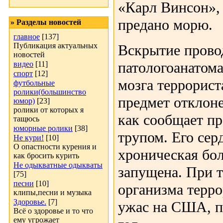
«Карл Винсон», 
предано морю.
» Разделы новостей
главное
[137]
Публикация актуальных
Вскрытие прово
новостей
патологоанатома
видео
[11]
спорт
[12]
мозга террорист
футбольные
ролики(большинство
предмет отклоне
юмор)
[23]
ролики от которых я
как сообщает пр
тащюсь
юморные ролики
[38]
трупом. Его сер
Не кури!
[10]
О опастности курения и
хроническая бол
как бросить курить
Не одыкватные одыкваты
запущена. При 
[75]
песни
[10]
организма терр
клипы,песни и музыка
Здоровье.
[7]
ужас на США, п
Всё о здоровье и то что
ему угрожает