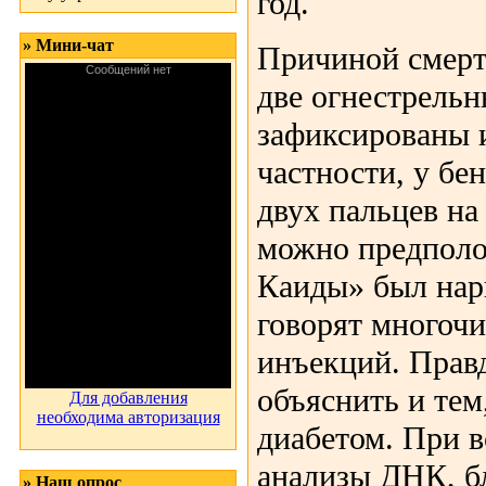
год.
» Мини-чат
Причиной смерт
две огнестрель
зафиксированы и
частности, у бе
двух пальцев на 
можно предполож
Каиды» был нар
говорят многоч
инъекций. Прав
объяснить и тем
Для добавления
необходима авторизация
диабетом. При 
анализы ДНК, б
» Наш опрос