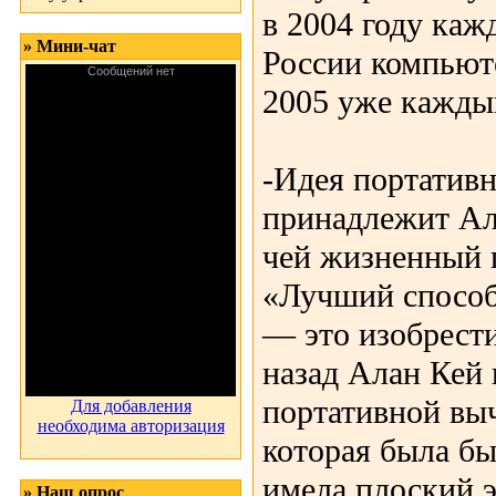
в 2004 году каж
» Мини-чат
России компьюте
2005 уже кажды
-Идея портатив
принадлежит Ал
чей жизненный 
«Лучший способ
— это изобрести
назад Алан Кей
портативной вы
Для добавления
необходима авторизация
которая была бы
имела плоский э
» Наш опрос