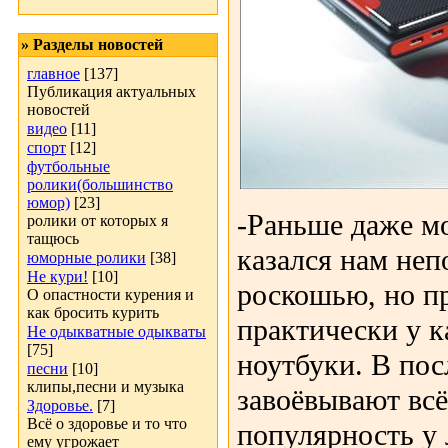
» Разделы новостей
главное
[137]
Публикация актуальных
новостей
видео
[11]
спорт
[12]
футбольные
ролики(большинство
юмор)
[23]
-Раньше даже м
ролики от которых я
тащюсь
казался нам неп
юморные ролики
[38]
Не кури!
[10]
роскошью, но п
О опастности курения и
как бросить курить
практически у к
Не одыкватные одыкваты
[75]
ноутбуки. В пос
песни
[10]
клипы,песни и музыка
завоёвывают вс
Здоровье.
[7]
Всё о здоровье и то что
популярность у 
ему угрожает