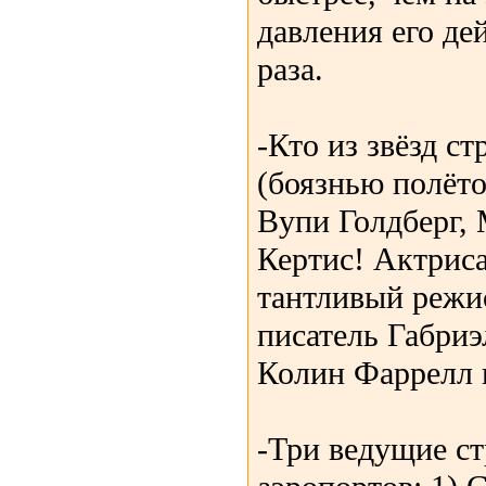
давления его де
раза.
-Кто из звёзд с
(боязнью полёто
Вупи Голдберг,
Кертис! Актрис
тантливый режи
писатель Габриэ
Колин Фаррелл и
-Три ведущие ст