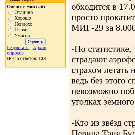
обходится в 17.
Оцените мой сайт
Отлично
просто прокатит
Хорошо
Неплохо
МИГ-29 за 8.00
Плохо
Ужасно
-По статистике, 
Результаты
|
Архив
опросов
страдают аэроф
Всего ответов:
133
страхом летать 
ведь без этого 
невозможно поб
уголках земног
-Кто из звёзд с
Певица Таня Бул