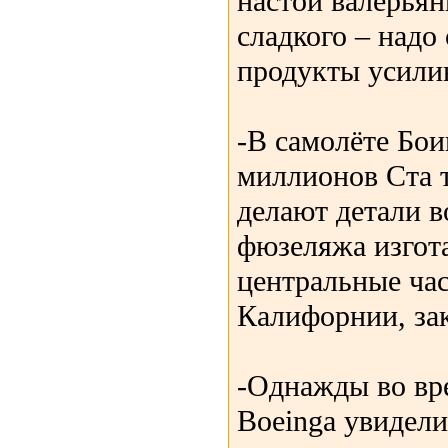
настой валерьяны
сладкого – надо 
продукты усили
-В самолёте Бои
миллионов Ста т
делают детали в
фюзеляжа изгот
центральные ча
Калифорнии, зак
-Однажды во вре
Boeingа увидели