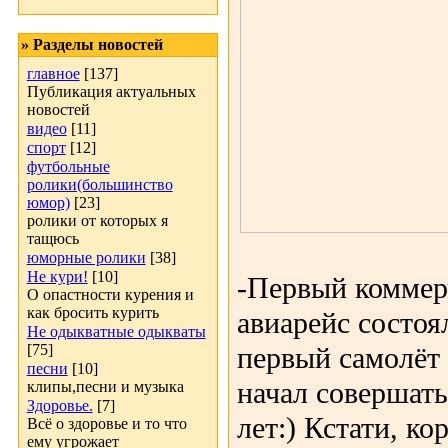
» Разделы новостей
главное
[137]
Публикация актуальных
новостей
видео
[11]
спорт
[12]
футбольные
ролики(большинство
юмор)
[23]
ролики от которых я
тащюсь
юморные ролики
[38]
Не кури!
[10]
-Первый коммер
О опастности курения и
как бросить курить
авиарейс состоя
Не одыкватные одыкваты
[75]
первый самолёт
песни
[10]
начал совершать
клипы,песни и музыка
Здоровье.
[7]
лет:) Кстати, ко
Всё о здоровье и то что
ему угрожает