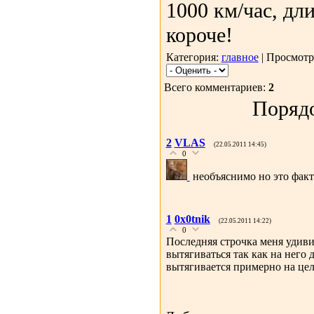
1000 км/час, дл
короче!
Категория:
главное
| Просмотр
Всего комментариев:
2
Порядо
2
VLAS
(22.05.2011 14:45)
0
необъяснимо но это факт
1
0x0tnik
(22.05.2011 14:22)
0
Последняя строчка меня удиви
вытягиваться так как на него 
вытягивается примерно на це