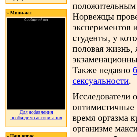
положительным р
» Мини-чат
Норвежцы пров
экспериментов и
студенты, у кот
половая жизнь, 
экзаменационны
Также недавно
сексуальности
.
Исследователи 
оптимистичные 
Для добавления
время оргазма к
необходима авторизация
организме макс
» Наш опрос