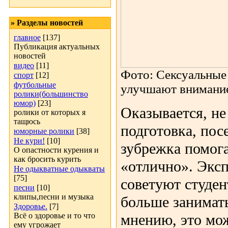
» Разделы новостей
главное
[137]
Публикация актуальных
новостей
видео
[11]
Фото: Cексуальные
спорт
[12]
футбольные
улучшают внимание
ролики(большинство
юмор)
[23]
Оказывается, не
ролики от которых я
тащюсь
подготовка, пос
юморные ролики
[38]
Не кури!
[10]
зубрежка помога
О опастности курения и
как бросить курить
«отлично». Экс
Не одыкватные одыкваты
[75]
советуют студен
песни
[10]
клипы,песни и музыка
больше занимать
Здоровье.
[7]
Всё о здоровье и то что
мнению, это мо
ему угрожает