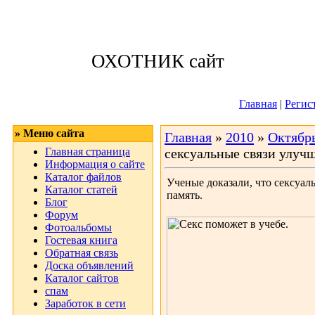
Суббота, 08.08.
ОХОТНИК сайт
Приветствую 
Главная
|
Регис
» Меню сайта
Главная
»
2010
»
Октябр
Главная страница
сексуальные связи улуч
Информация о сайте
Каталог файлов
Ученые доказали, что сексуа
Каталог статей
память.
Блог
Форум
Фотоальбомы
Гостевая книга
Обратная связь
Доска объявлений
Каталог сайтов
спам
Заработок в сети