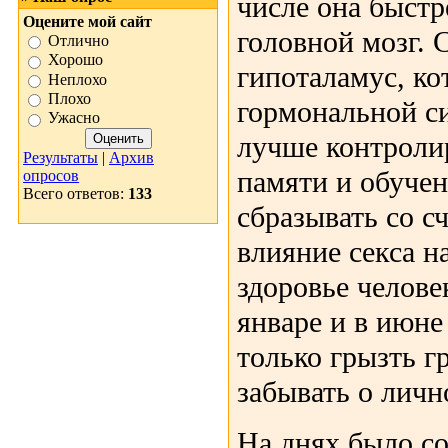
числе она быстр
Оцените мой сайт
головной мозг. 
Отлично
Хорошо
гипоталамус, ко
Неплохо
Плохо
гормональной с
Ужасно
лучше контроли
Результаты
|
Архив
памяти и обучен
опросов
Всего ответов:
133
сбразывать со с
влияние секса н
здоровье челове
январе и в июне
только грызть гр
забывать о личн
На днях было с