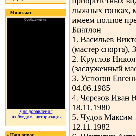
приоритетных вид
лыжных гонках, 
» Мини-чат
имеем полное пре
Биатлон
1. Васильев Викт
(мастер спорта), 
2. Круглов Нико
(заслуженный мас
3. Устюгов Евген
04.06.1985
4. Черезов Иван
18.11.1980
Для добавления
5. Чудов Максим
необходима авторизация
12.11.1982
» Наш опрос