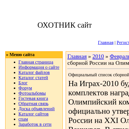
Суббота, 08.08.
ОХОТНИК сайт
Приветствую 
Главная
|
Регис
» Меню сайта
Главная
»
2010
»
Феврал
Главная страница
сборной России на Оли
Информация о сайте
Каталог файлов
Официальный список сборной
Каталог статей
На Играх-2010 бу
Блог
Форум
комплектов награ
Фотоальбомы
Гостевая книга
Олимпийский ком
Обратная связь
Доска объявлений
официально утве
Каталог сайтов
России на ХХI О
спам
Заработок в сети