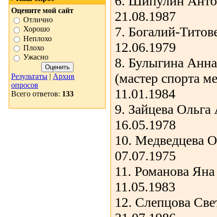
6. Шипулин Анто
Оцените мой сайт
21.08.1987
Отлично
7. Богалий-Титов
Хорошо
Неплохо
12.06.1979
Плохо
Ужасно
8. Булыгина Анн
(мастер спорта м
Результаты
|
Архив
опросов
11.01.1984
Всего ответов:
133
9. Зайцева Ольга
16.05.1978
10. Медведцева О
07.07.1975
11. Романова Ян
11.05.1983
12. Слепцова Св