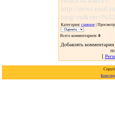
Новость взята с
http://news.mail.r
lang=ru&ver=%
Категория:
главное
| Просмотр
Всего комментариев:
0
Добавлять комментарии 
п
[
Реги
Copyr
Констру