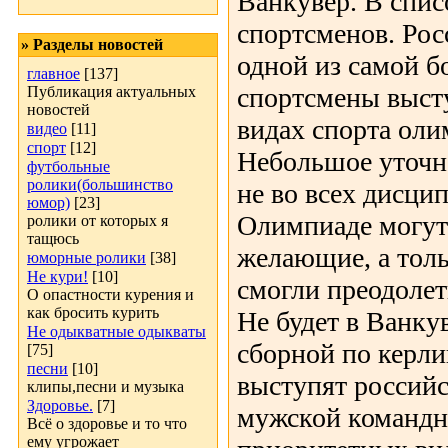
Ванкувер. В спис
спортсменов. Рос
» Разделы новостей
одной из самой б
главное
[137]
спортсмены высту
Публикация актуальных
новостей
видах спорта ол
видео
[11]
спорт
[12]
Небольшое уточне
футбольные
ролики(большинство
не во всех дисци
юмор)
[23]
Олимпиаде могут 
ролики от которых я
тащюсь
желающие, а толь
юморные ролики
[38]
Не кури!
[10]
смогли преодолет
О опастности курения и
как бросить курить
Не будет в Ванку
Не одыкватные одыкваты
сборной по керлин
[75]
песни
[10]
выступят россий
клипы,песни и музыка
Здоровье.
[7]
мужской командно
Всё о здоровье и то что
ему угрожает