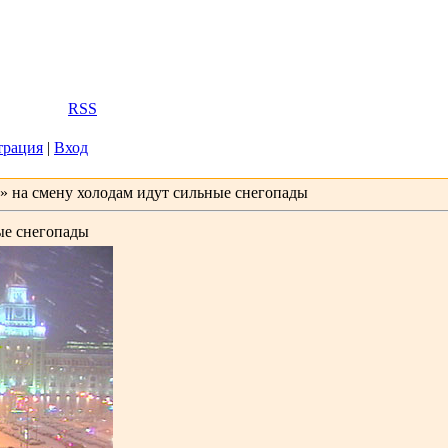
2026, 20:45
Вас
Гость
|
RSS
трация
|
Вход
» на смену холодам идут сильные снегопады
ые снегопады