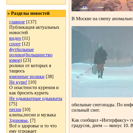
» Разделы новостей
В Москве на смену аномально
главное
[137]
Публикация актуальных
новостей
видео
[11]
спорт
[12]
футбольные
ролики(большинство
юмор)
[23]
ролики от которых я
тащюсь
юморные ролики
[38]
Не кури!
[10]
О опастности курения и
как бросить курить
Не одыкватные одыкваты
[75]
обильные снегопады. По инфо
песни
[10]
сильный снег.
клипы,песни и музыка
Как сообщил «Интерфаксу» г
Здоровье.
[7]
градусов, днем — минус 10. В
Всё о здоровье и то что
ему угрожает