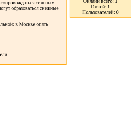
Онлайн всего:
1
т сопровождаться сильным
Гостей:
1
могут образоваться снежные
Пользователей:
0
альной: в Москве опять
ели.