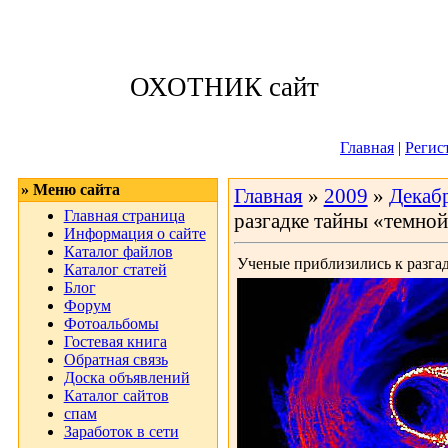
Воскресенье, 09
ОХОТНИК сайт
Приветствую 
Главная
|
Регис
» Меню сайта
Главная
»
2009
»
Декаб
Главная страница
разгадке тайны «темной
Информация о сайте
Каталог файлов
Ученые приблизились к разга
Каталог статей
Блог
Форум
Фотоальбомы
Гостевая книга
Обратная связь
Доска объявлений
Каталог сайтов
спам
Заработок в сети