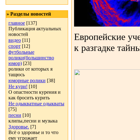
» Разделы новостей
главное
[137]
Публикация актуальных
новостей
Европейские уч
видео
[11]
к разгадке тайн
спорт
[12]
футбольные
ролики(большинство
юмор)
[23]
ролики от которых я
тащюсь
юморные ролики
[38]
Не кури!
[10]
О опастности курения и
как бросить курить
Не одыкватные одыкваты
[75]
песни
[10]
клипы,песни и музыка
Здоровье.
[7]
Всё о здоровье и то что
ему угрожает