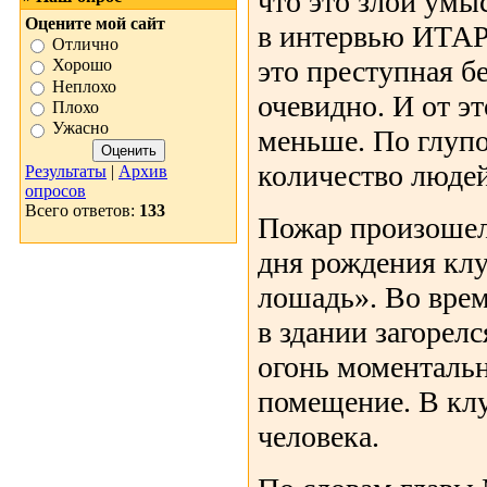
что это злой умы
Оцените мой сайт
в интервью ИТАР
Отлично
это преступная б
Хорошо
Неплохо
очевидно. И от эт
Плохо
Ужасно
меньше. По глупо
количество людей
Результаты
|
Архив
опросов
Всего ответов:
133
Пожар произошел
дня рождения кл
лошадь». Во вре
в здании загорелс
огонь моментальн
помещение. В клу
человека.