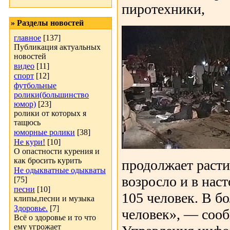
пиротехники,
» Разделы новостей
главное
[137]
Публикация актуальных
новостей
видео
[11]
спорт
[12]
футбольные
ролики(большинство
юмор)
[23]
ролики от которых я
тащюсь
юморные ролики
[38]
Не кури!
[10]
О опастности курения и
как бросить курить
продолжает раст
Не одыкватные одыкваты
возросло и в нас
[75]
песни
[10]
105 человек. В б
клипы,песни и музыка
Здоровье.
[7]
человек», — соо
Всё о здоровье и то что
ему угрожает