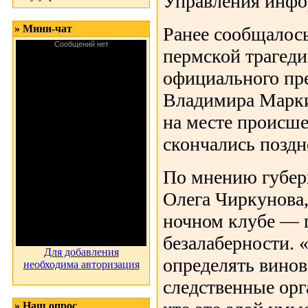
Управления инф
» Мини-чат
Ранее сообщалось
пермской трагеди
официального пр
Владимира Марки
на месте происше
скончались поздн
По мнению губер
Олега Чиркунова,
ночном клубе — 
безалаберности. 
Для добавления
определять винов
необходима авторизация
следственные орг
» Наш опрос