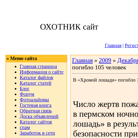
Суббота, 08.08.
ОХОТНИК сайт
Приветствую 
Главная
|
Регис
» Меню сайта
Главная
»
2009
»
Декабр
Главная страница
погибло 105 человек
Информация о сайте
Каталог файлов
В «Хромой лошади» погибло 1
Каталог статей
Блог
Форум
Фотоальбомы
Число жертв пож
Гостевая книга
Обратная связь
в пермском ночн
Доска объявлений
лошадь» в резуль
Каталог сайтов
спам
безопасности при
Заработок в сети