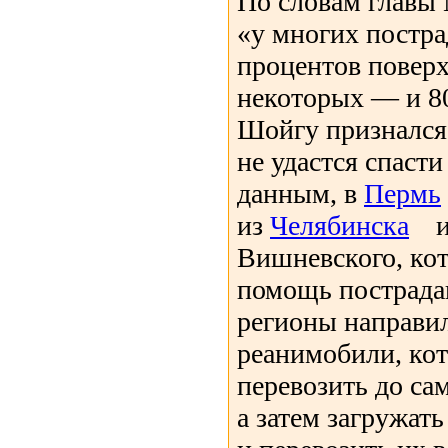
По словам глав
«у многих постра
процентов поверх
некоторых — и 8
Шойгу признался,
не удастся спасти
данным, в
Пермь
из
Челябинска
и
Вишневского, ко
помощь пострада
регионы направи
реанимобили, ко
перевозить до са
а затем загружат