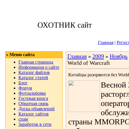
Воскресенье, 09
ОХОТНИК сайт
Приветствую 
Главная
|
Регис
» Меню сайта
Главная
»
2009
»
Ноябрь
Главная страница
World of Warcraft
Информация о сайте
Каталог файлов
Китайцы разоряются без World 
Каталог статей
Блог
Весной 
Форум
расторг
Фотоальбомы
Гостевая книга
операт
Обратная связь
Доска объявлений
обслужи
Каталог сайтов
спам
страны MMORPG W
Заработок в сети