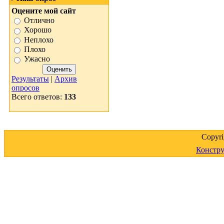
Оцените мой сайт
Отлично
Хорошо
Неплохо
Плохо
Ужасно
Результаты
|
Архив
опросов
Всего ответов:
133
Copyr
Констру