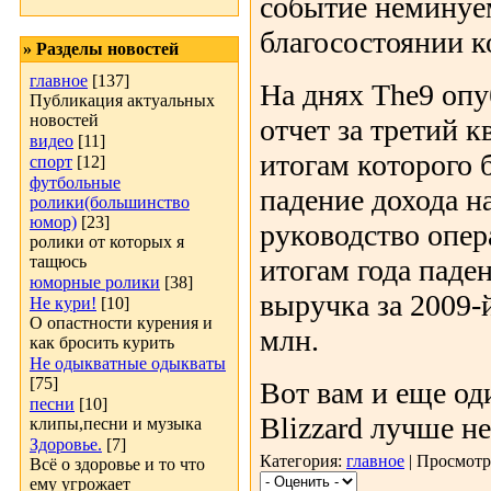
событие неминуе
благосостоянии к
» Разделы новостей
главное
[137]
На днях The9 оп
Публикация актуальных
новостей
отчет за третий к
видео
[11]
итогам которого 
спорт
[12]
футбольные
падение дохода н
ролики(большинство
юмор)
[23]
руководство опер
ролики от которых я
тащюсь
итогам года паде
юморные ролики
[38]
выручка за 2009-
Не кури!
[10]
О опастности курения и
млн.
как бросить курить
Не одыкватные одыкваты
[75]
Вот вам и еще оди
песни
[10]
Blizzard лучше не
клипы,песни и музыка
Здоровье.
[7]
Категория:
главное
| Просмотр
Всё о здоровье и то что
ему угрожает