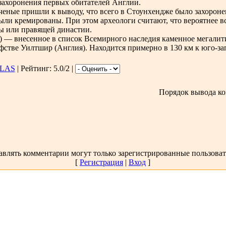
захоронения первых обитателей Англии.
ченые пришли к выводу, что всего в Стоунхендже было захоронен
ыли кремированы. При этом археологи считают, что вероятнее вс
ы или правящей династии.
e) — внесенное в список Всемирного наследия каменное мегалит
фстве Уилтшир (Англия). Находится примерно в 130 км к юго-за
LAS
| Рейтинг: 5.0/2 |
Порядок вывода ко
авлять комментарии могут только зарегистрированные пользоват
[
Регистрация
|
Вход
]