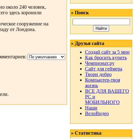
о около 240 человек,
его здесь хоронили
» Поиск
ическое сооружение на
паду от Лондона.
» Друзья сайта
Создай сайт за 5 мин
мментариев:
Как бросить курить
Чемпионат.ру
Сайт для геймера
Твори добро
Компьютер-твоя
жизнь
ВСЕ ДЛЯ ВАШЕГО
ели.
РС и
МОБИЛЬНОГО
Наши
ВелоВидео
» Статистика