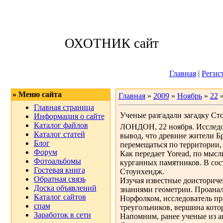
Пятница, 07.08.
ОХОТНИК сайт
Приветствую 
Главная
|
Регис
» Меню сайта
Главная
»
2009
»
Ноябрь
»
22
»
Главная страница
Ученые разгадали загадку Ст
Информация о сайте
Каталог файлов
ЛОНДОН, 22 ноября. Исследо
Каталог статей
вывод, что древние жители Б
Блог
перемещаться по территории, 
Форум
Как передает Yoread, по мыс
Фотоальбомы
курганных памятников. В сос
Гостевая книга
Стоунхендж.
Обратная связь
Изучая известные доисториче
Доска объявлений
знаниями геометрии. Проанал
Каталог сайтов
Норфолком, исследователь пр
спам
треугольников, вершина кото
Заработок в сети
Напомним, ранее ученые из а