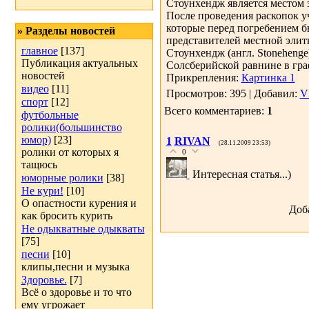
Стоунхендж является местом 
После проведения раскопок у
которые перед погребением б
» Разделы новостей
представителей местной элит
главное
[137]
Стоунхендж (англ. Stoneheng
Публикация актуальных
Солсберийской равнине в гра
новостей
Прикрепления:
Картинка 1
видео
[11]
Просмотров: 395 | Добавил:
V
спорт
[12]
Всего комментариев:
1
футбольные
ролики(большинство
юмор)
[23]
1
RIVAN
(28.11.2009 23:53)
ролики от которых я
0
тащюсь
Интересная статья...)
юморные ролики
[38]
Не кури!
[10]
О опастности курения и
Доб
как бросить курить
Не одыкватные одыкваты
[75]
песни
[10]
клипы,песни и музыка
Здоровье.
[7]
Всё о здоровье и то что
ему угрожает