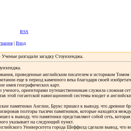
2026, 10:13
Вас
Гость
|
RSS
трация
|
Вход
 Ученые разгадали загадку Стоунхенджа.
оунхенджа.
вания, проведенные английским писателем и историком Томом Б
ритании еще в период каменного века благодаря своей изобрета
не имея географических карт.
ли ученого, ориентирами путешественникам служила сложная сет
тав этой гигантской навигационной системы входит и английск
ские памятники Англии, Брукс пришел к выводу, что древние 
изировав полторы тысячи памятников, которые находятся межд
ишел к выводу, что памятники представляют собой сеть, которая
рого указывает на следующий пункт.
нглийского Университета города Шеффилд сделали вывод, что 