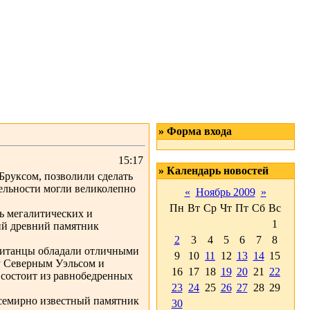
» Форма входа
15:17
» Календарь новостей
руксом, позволили сделать
тельности могли великолепно
«
Ноябрь 2009
»
Пн
Вт
Ср
Чт
Пт
Сб
Вс
ь мегалитических и
1
ий древний памятник
2
3
4
5
6
7
8
британцы обладали отличными
9
10
11
12
13
14
15
у Северным Уэльсом и
16
17
18
19
20
21
22
 состоит из равнобедренных
23
24
25
26
27
28
29
всемирно известный памятник
30