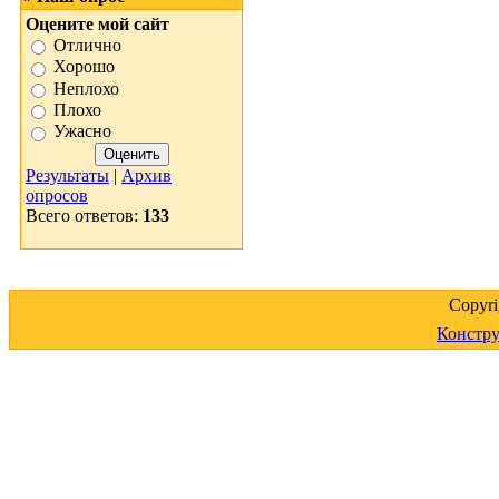
Оцените мой сайт
Отлично
Хорошо
Неплохо
Плохо
Ужасно
Результаты
|
Архив
опросов
Всего ответов:
133
Copyr
Констру