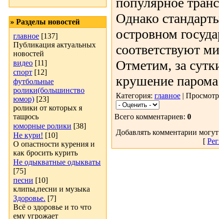
популярное транс
Однако стандарты
» Разделы новостей
островном госуда
главное
[137]
Публикация актуальных
соответствуют м
новостей
Отметим, за сутк
видео
[11]
спорт
[12]
крушение парома 
футбольные
ролики(большинство
Категория:
главное
| Просмотр
юмор)
[23]
ролики от которых я
тащюсь
Всего комментариев:
0
юморные ролики
[38]
Добавлять комментарии могут
Не кури!
[10]
[
Рег
О опастности курения и
как бросить курить
Не одыкватные одыкваты
[75]
песни
[10]
клипы,песни и музыка
Здоровье.
[7]
Всё о здоровье и то что
ему угрожает