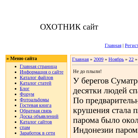
Пятница, 07.08.
ОХОТНИК сайт
Приветствую 
Главная
|
Регис
» Меню сайта
Главная
»
2009
»
Ноябрь
»
22
»
Главная страница
Не до плыли!
Информация о сайте
Каталог файлов
У берегов Суматр
Каталог статей
десятки людей сп
Блог
Форум
По предваритель
Фотоальбомы
Гостевая книга
крушения стала п
Обратная связь
Доска объявлений
парома было окол
Каталог сайтов
спам
Индонезии паром
Заработок в сети