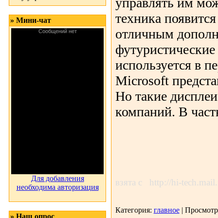
управлять им мож
техника появится
» Мини-чат
отличным дополн
футуристические 
используется в п
Microsoft предст
Но такие дисплеи
компаний. В част
На
Для добавления
взята с http://hi-tech.mail
необходима авторизация
Категория:
главное
| Просмотр
» Наш опрос