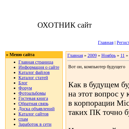
Пятница, 07.08.
ОХОТНИК сайт
Приветствую 
Главная
|
Регис
» Меню сайта
Главная
»
2009
»
Ноябрь
»
11
» 
Главная страница
Вот он, компьютер будущего
Информация о сайте
Каталог файлов
Каталог статей
Как в будущем б
Блог
Форум
на этот вопрос у 
Фотоальбомы
Гостевая книга
в корпорации Mic
Обратная связь
Доска объявлений
таких ПК точно б
Каталог сайтов
спам
Заработок в сети