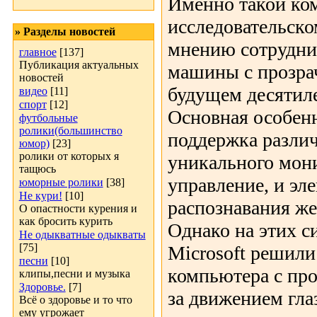
Именно такой ко
исследовательско
» Разделы новостей
мнению сотрудни
главное
[137]
Публикация актуальных
машины с прозра
новостей
будущем десятил
видео
[11]
спорт
[12]
Основная особен
футбольные
ролики(большинство
поддержка разли
юмор)
[23]
ролики от которых я
уникального мони
тащюсь
управление, и эл
юморные ролики
[38]
Не кури!
[10]
распознавания же
О опастности курения и
как бросить курить
Однако на этих с
Не одыкватные одыкваты
[75]
Microsoft решили
песни
[10]
компьютера с про
клипы,песни и музыка
Здоровье.
[7]
за движением глаз
Всё о здоровье и то что
ему угрожает