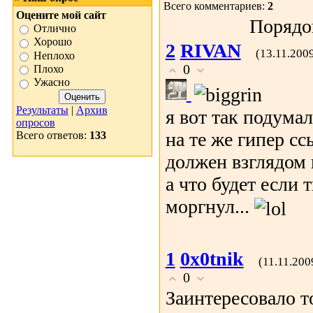
Всего комментариев:
2
Оцените мой сайт
Порядо
Отлично
Хорошо
2
RIVAN
(13.11.200
Неплохо
0
Плохо
Ужасно
Результаты
|
Архив
я вот так подума
опросов
на те же гипер сс
Всего ответов:
133
должен взглядом 
а что будет если
моргнул...
1
0x0tnik
(11.11.200
0
Заинтересовало т