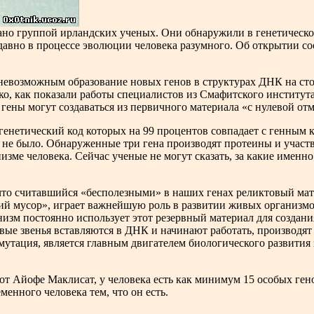
но группой ирландских ученых. Они обнаружили в генетическом
давно в процессе эволюции человека разумного. Об открытии 
 невозможным образование новых генов в структурах ДНК на сто
ко, как показали работы специалистов из Смафитского институт
гены могут создаваться из первичного материала «с нулевой отм
генетический код которых на 99 процентов совпадает с генным 
да не было. Обнаруженные три гена производят протеины и участ
изме человека. Сейчас ученые не могут сказать, за какие именн
то считавшийся «бесполезными» в наших генах реликтовый мат
ий мусор», играет важнейшую роль в развитии живых организмов
изм постоянно использует этот резервный материал для создани
новые звенья вставляются в ДНК и начинают работать, производя
 мутация, является главным двигателем биологического развития
от Айофе Маклисат, у человека есть как минимум 15 особых гено
менного человека тем, что он есть.