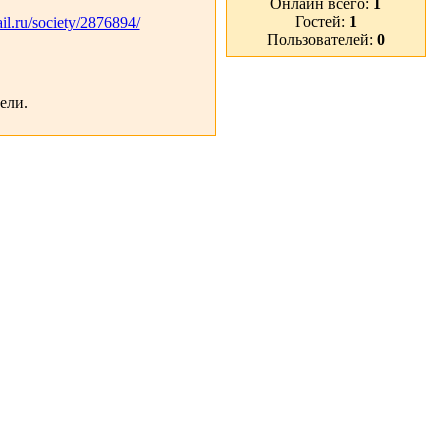
Онлайн всего:
1
Гостей:
1
il.ru/society/2876894/
Пользователей:
0
ели.