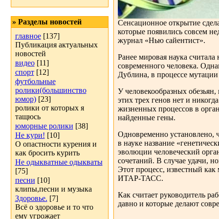
» Разделы новостей
Сенсационное открытие сдела
которые появились совсем не
главное
[137]
журнал «Нью сайентист».
Публикация актуальных
новостей
Ранее мировая наука считала
видео
[11]
современного человека. Одна
спорт
[12]
Дублина, в процессе мутации 
футбольные
ролики(большинство
У человекообразных обезьян, 
юмор)
[23]
этих трех генов нет и никог
ролики от которых я
жизненных процессов в орган
тащюсь
найденные гены.
юморные ролики
[38]
Одновременно установлено, ч
Не кури!
[10]
в науке название «генетическ
О опастности курения и
эволюции человеческий орган
как бросить курить
сочетаний. В случае удачи, 
Не одыкватные одыкваты
Этот процесс, известный как
[75]
ИТАР-ТАСС.
песни
[10]
клипы,песни и музыка
Как считает руководитель раб
Здоровье.
[7]
давно и которые делают совре
Всё о здоровье и то что
ему угрожает