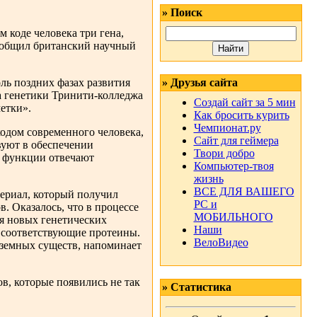
» Поиск
 коде человека три гена,
сообщил британский научный
ль поздних фазах развития
» Друзья сайта
а генетики Тринити-колледжа
Создай сайт за 5 мин
етки».
Как бросить курить
Чемпионат.ру
кодом современного человека,
Сайт для геймера
вуют в обеспечении
Твори добро
о функции отвечают
Компьютер-твоя
жизнь
ВСЕ ДЛЯ ВАШЕГО
ериал, который получил
РС и
. Оказалось, что в процессе
МОБИЛЬНОГО
я новых генетических
Наши
т соответствующие протеины.
ВелоВидео
 земных существ, напоминает
в, которые появились не так
» Статистика