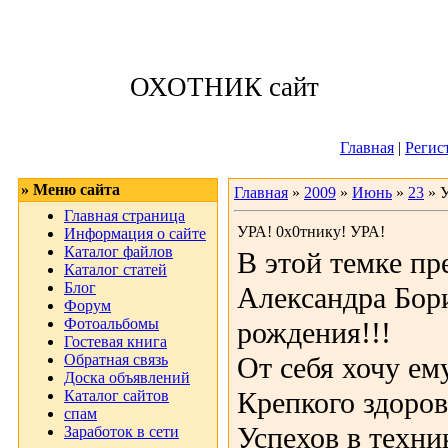
Воскресенье, 09
ОХОТНИК сайт
Приветствую 
Главная
|
Регис
» Меню сайта
Главная
»
2009
»
Июнь
»
23
» У
Главная страница
УРА! 0х0тнику! УРА!
Информация о сайте
Каталог файлов
В этой темке пр
Каталог статей
Блог
Александра Бори
Форум
Фотоальбомы
рождения!!!
Гостевая книга
Обратная связь
От себя хочу ем
Доска объявлений
Крепкого здоров
Каталог сайтов
спам
Успехов в техни
Заработок в сети