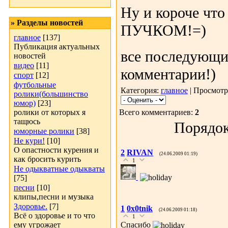
Ну и короче что
» Разделы новостей
ПУЧКОМ!=)
главное
[137]
Публикация актуальных
все последующи
новостей
видео
[11]
комментарии!)
спорт
[12]
футбольные
Категория:
главное
| Просмотр
ролики(большинство
юмор)
[23]
ролики от которых я
Всего комментариев:
2
тащюсь
Порядок
юморные ролики
[38]
Не кури!
[10]
О опастности курения и
2
RIVAN
(24.06.2009 01:19)
как бросить курить
1
Не одыкватные одыкваты
[75]
песни
[10]
клипы,песни и музыка
Здоровье.
[7]
1
0x0tnik
(24.06.2009 01:18)
Всё о здоровье и то что
1
ему угрожает
Спасибо