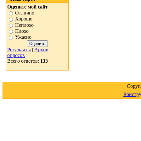
Оцените мой сайт
Отлично
Хорошо
Неплохо
Плохо
Ужасно
Результаты
|
Архив
опросов
Всего ответов:
133
Copyr
Констру