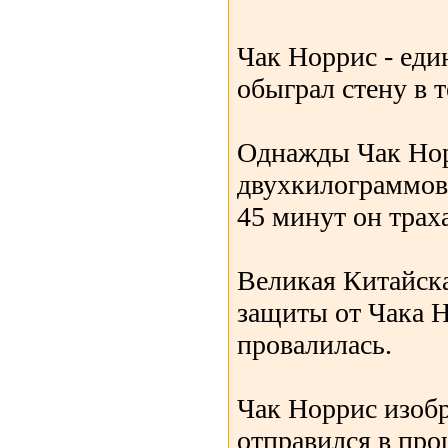
Чак Норрис - еди
обыграл стену в т
Однажды Чак Норр
двухкилограммов
45 минут он трах
Великая Китайска
защиты от Чака Н
провалилась.
Чак Норрис изоб
отправился в про