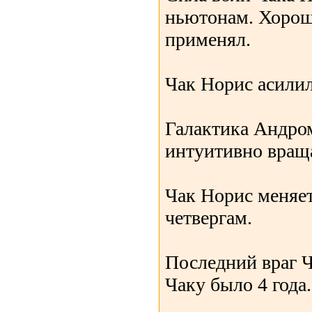
ньютонам. Хорошо
применял.
Чак Норис асилил
Галактика Андром
интуитивно враща
Чак Норис меняе
четвергам.
Последний враг Ч
Чаку было 4 года.