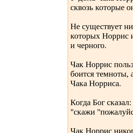
сквозь которые о
Не существует ни
которых Норрис и
и черного.
Чак Норрис польз
боится темноты, 
Чака Норриса.
Когда Бог сказал: 
"скажи "пожалуйс
Чак Норрис никогд