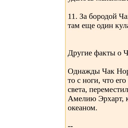
11. За бородой Ч
там еще один кул
Другие факты о 
Однажды Чак Нор
то с ноги, что ег
света, перемести
Амелию Эрхарт, к
океаном.
--