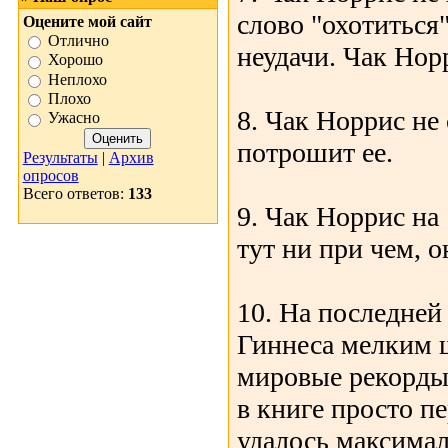
слово "охотиться
Оцените мой сайт
Отлично
неудачи. Чак Нор
Хорошо
Неплохо
Плохо
8. Чак Норрис не
Ужасно
потрошит ее.
Результаты
|
Архив
опросов
Всего ответов:
133
9. Чак Норрис на
тут ни при чем, о
10. На последней
Гиннеса мелким ш
мировые рекорды
в книге просто п
удалось максимал