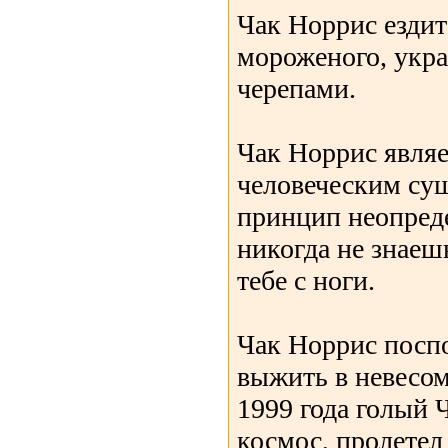
Чак Норрис ездит
мороженого, укр
черепами.
Чак Норрис явля
человеческим с
принцип неопреде
никогда не знаешь
тебе с ноги.
Чак Норрис посп
выжить в невесом
1999 года голый
космос, пролетел