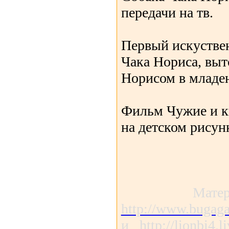
передачи на тв.
Первый искустве
Чака Нориса, выт
Норисом в младен
Фильм Чужие и к
на детском рисун
Матер
http://www.bugaga
и
http://lionbi4.