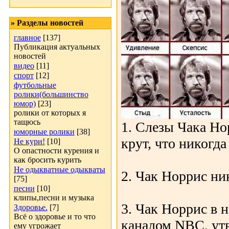
» Разделы новостей
главное
[137]
Публикация актуальных
новостей
видео
[11]
спорт
[12]
футбольные
ролики(большинство
юмор)
[23]
ролики от которых я
тащюсь
1. Слезы Чака Нор
юморные ролики
[38]
крут, что никогда
Не кури!
[10]
О опастности курения и
как бросить курить
Не одыкватные одыкваты
2. Чак Норрис ни
[75]
песни
[10]
клипы,песни и музыка
3. Чак Норрис в 
Здоровье.
[7]
Всё о здоровье и то что
каналом NBC, утв
ему угрожает