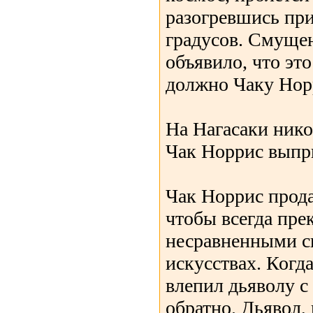
разогревшись при
градусов. Смуще
объявило, что это
должно Чаку Нор
На Нагасаки нико
Чак Норрис выпры
Чак Норрис прода
чтобы всегда пре
несравненными с
искусствах. Когд
влепил дьяволу с
обратно. Дьявол,