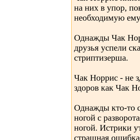
на них в упор, по
необходимую ем
Однажды Чак Норр
друзья успели ска
стриптизерша.
Чак Норрис - не з
здоров как Чак Н
Однажды кто-то с
ногой с разворот
ногой. Истрики у
страшная ошибка 