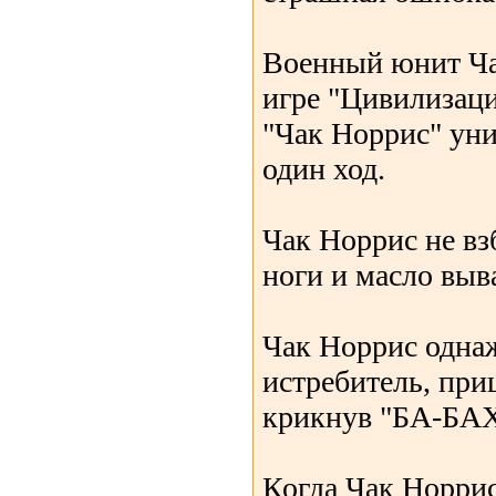
Военный юнит Ча
игре "Цивилизаци
"Чак Норрис" уни
один ход.
Чак Норрис не вз
ноги и масло выв
Чак Норрис одна
истребитель, при
крикнув "БА-БАХ
Когда Чак Норрис 