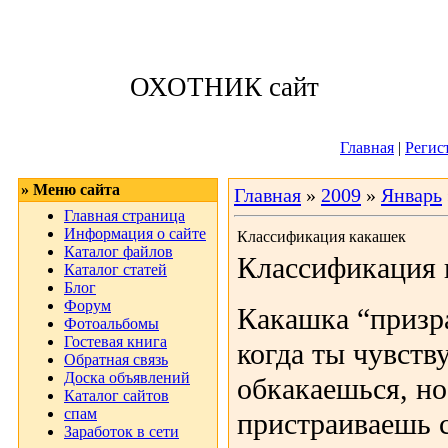
Воскресенье, 09
ОХОТНИК сайт
Приветствую 
Главная
|
Регис
» Меню сайта
Главная
»
2009
»
Январь
Главная страница
Информация о сайте
Классификация какашек
Каталог файлов
Классификация 
Каталог статей
Блог
Форум
Какашка “призра
Фотоальбомы
Гостевая книга
когда ты чувств
Обратная связь
Доска объявлений
обкакаешься, но
Каталог сайтов
спам
пристраиваешь с
Заработок в сети