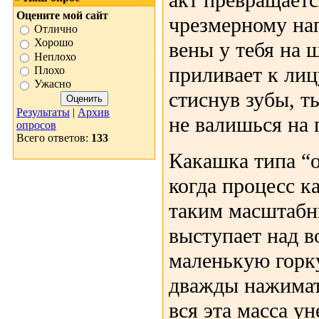
акт превращаетс
Оцените мой сайт
чрезмерному на
Отлично
Хорошо
вены у тебя на 
Неплохо
приливает к лиц
Плохо
Ужасно
стиснув зубы, т
Результаты
|
Архив
не валишься на 
опросов
Всего ответов:
133
Какашка типа “о
когда процесс к
таким масштабн
выступает над в
маленькую горк
дважды нажимат
вся эта масса у