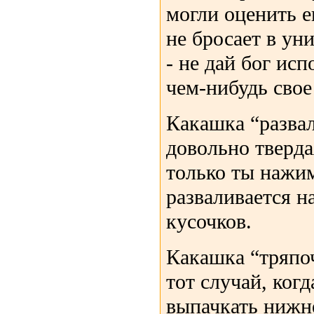
могли оценить ег
не бросает в ун
- не дай бог ис
чем-нибудь свое
Какашка “разва
довольно тверда
только ты нажим
разваливается н
кусочков.
Какашка “тряпоч
тот случай, ког
выпачкать нижне