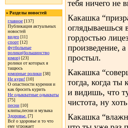
тебя ничего не 
» Разделы новостей
Какашка “призра
главное
[137]
оглядываешься в
Публикация актуальных
новостей
гордостью лицез
видео
[11]
спорт
[12]
произведение, а
футбольные
ролики(большинство
простыл.
юмор)
[23]
ролики от которых я
тащюсь
Какашка “совер
юморные ролики
[38]
Не кури!
[10]
тогда, когда ты
О опастности курения и
как бросить курить
и видишь, что т
Не одыкватные одыкваты
[75]
чистота, ну хот
песни
[10]
клипы,песни и музыка
Какашка “влажна
Здоровье.
[7]
Всё о здоровье и то что
что ты уже раз 
ему угрожает