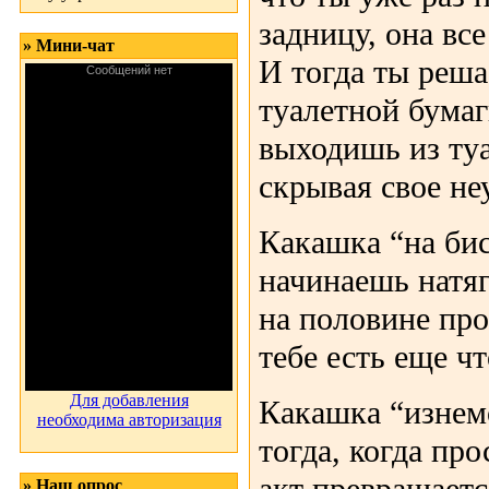
задницу, она вс
» Мини-чат
И тогда ты реша
туалетной бумаг
выходишь из туа
скрывая свое не
Какашка “на бис
начинаешь натяг
на половине про
тебе есть еще чт
Для добавления
Какашка “изнем
необходима авторизация
тогда, когда про
» Наш опрос