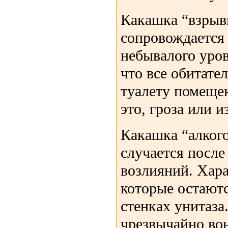
Какашка “взрыв
сопровождается
небывалого уров
что все обитате
туалету помеще
это, гроза или 
Какашка “алког
случается посл
возлияний. Хара
которые остают
стенках унитаза
чрезвычайно во