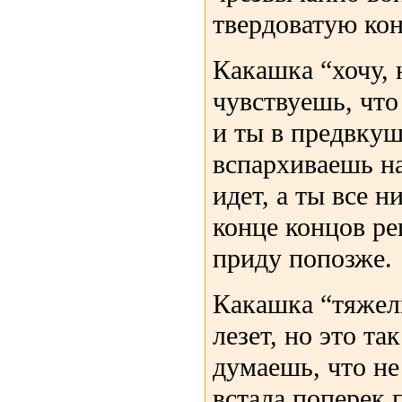
твердоватую ко
Какашка “хочу, 
чувствуешь, что
и ты в предвкуш
вспархиваешь на
идет, а ты все 
конце концов ре
приду попозже.
Какашка “тяжел
лезет, но это та
думаешь, что не
встала поперек 