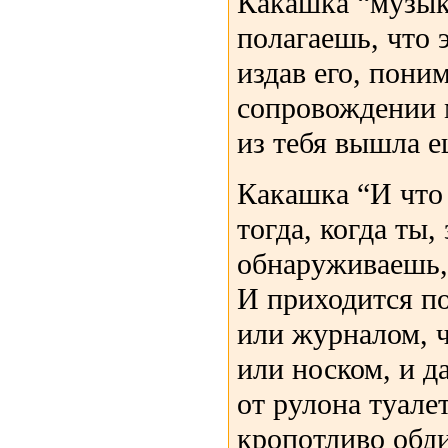
Какашка “музык
полагаешь, что э
издав его, пони
сопровождении 
из тебя вышла е
Какашка “И что
тогда, когда ты,
обнаруживаешь, 
И приходится по
или журналом, ч
или носком, и д
от рулона туале
кропотливо обди