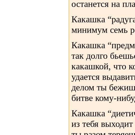
останется на пла
Какашка “радуга
минимум семь р
Какашка “предме
так долго бьешь
какашкой, что к
удается выдавит
делом ты бежишь
битве кому-нибу
Какашка “диетич
из тебя выходит
ты разом теряе