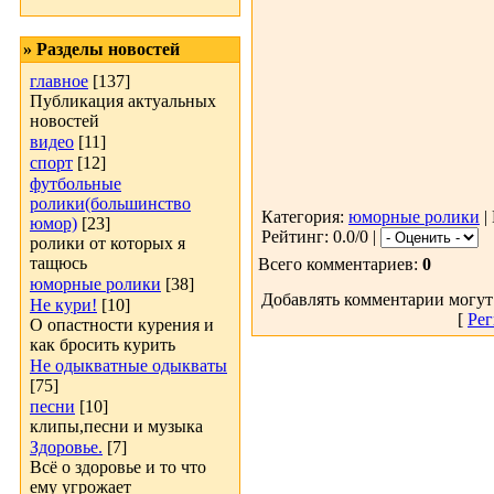
» Разделы новостей
главное
[137]
Публикация актуальных
новостей
видео
[11]
спорт
[12]
футбольные
ролики(большинство
Категория:
юморные ролики
|
юмор)
[23]
Рейтинг: 0.0/0 |
ролики от которых я
тащюсь
Всего комментариев:
0
юморные ролики
[38]
Добавлять комментарии могут
Не кури!
[10]
[
Рег
О опастности курения и
как бросить курить
Не одыкватные одыкваты
[75]
песни
[10]
клипы,песни и музыка
Здоровье.
[7]
Всё о здоровье и то что
ему угрожает