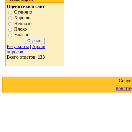
Оцените мой сайт
Отлично
Хорошо
Неплохо
Плохо
Ужасно
Результаты
|
Архив
опросов
Всего ответов:
133
Copyr
Констру