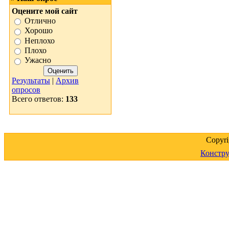
Оцените мой сайт
Отлично
Хорошо
Неплохо
Плохо
Ужасно
Результаты
|
Архив
опросов
Всего ответов:
133
Copyr
Констру