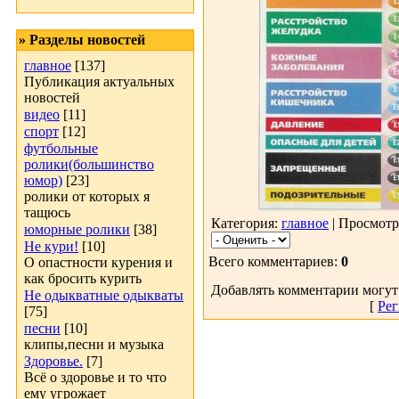
» Разделы новостей
главное
[137]
Публикация актуальных
новостей
видео
[11]
спорт
[12]
футбольные
ролики(большинство
юмор)
[23]
ролики от которых я
тащюсь
Категория:
главное
| Просмотр
юморные ролики
[38]
Не кури!
[10]
Всего комментариев:
0
О опастности курения и
как бросить курить
Добавлять комментарии могут
Не одыкватные одыкваты
[
Рег
[75]
песни
[10]
клипы,песни и музыка
Здоровье.
[7]
Всё о здоровье и то что
ему угрожает