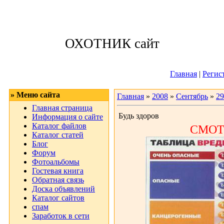
Воскресенье, 09
ОХОТНИК сайт
Приветствую 
Главная
|
Регис
» Меню сайта
Главная
»
2008
»
Сентябрь
»
29
Главная страница
Будь здоров
Информация о сайте
Каталог файлов
СМОТ
Каталог статей
Блог
Форум
Фотоальбомы
Гостевая книга
Обратная связь
Доска объявлений
Каталог сайтов
спам
Заработок в сети