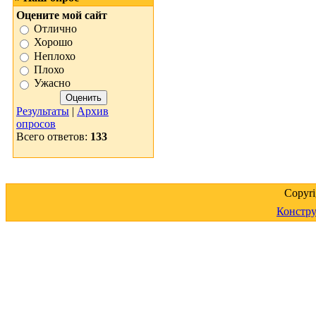
Оцените мой сайт
Отлично
Хорошо
Неплохо
Плохо
Ужасно
Результаты
|
Архив
опросов
Всего ответов:
133
Copyr
Констру