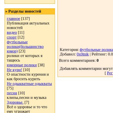
» Разделы новостей
главное
[137]
Публикация актуальных
новостей
видео
[11]
спорт
[12]
футбольные
ролики(большинство
Категория:
футбольные ролик
юмор)
[23]
Добавил:
0x0tnik
| Рейтинг: 0.0
ролики от которых я
тащюсь
Всего комментариев:
0
юморные ролики
[38]
Добавлять комментарии могут
Не кури!
[10]
[
Рег
О опастности курения и
как бросить курить
Не одыкватные одыкваты
[75]
песни
[10]
клипы,песни и музыка
Здоровье.
[7]
Всё о здоровье и то что
ему угрожает