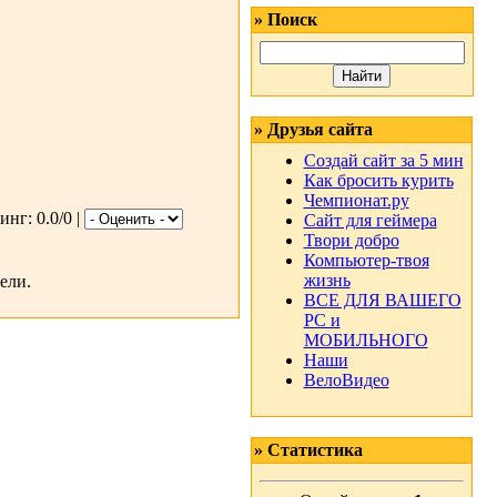
» Поиск
» Друзья сайта
Создай сайт за 5 мин
Как бросить курить
Чемпионат.ру
инг: 0.0/0 |
Сайт для геймера
Твори добро
Компьютер-твоя
жизнь
ели.
ВСЕ ДЛЯ ВАШЕГО
РС и
МОБИЛЬНОГО
Наши
ВелоВидео
» Статистика