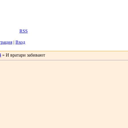
2026, 12:05
Вас
Гость
|
RSS
трация
|
Вход
4
» И вратари забивают