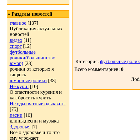
» Разделы новостей
главное
[137]
Публикация актуальных
новостей
видео
[11]
спорт
[12]
футбольные
ролики(большинство
Категория:
футбольные ролик
юмор)
[23]
ролики от которых я
Всего комментариев:
0
тащюсь
Доб
юморные ролики
[38]
Не кури!
[10]
О опастности курения и
как бросить курить
Не одыкватные одыкваты
[75]
песни
[10]
клипы,песни и музыка
Здоровье.
[7]
Всё о здоровье и то что
ему угрожает