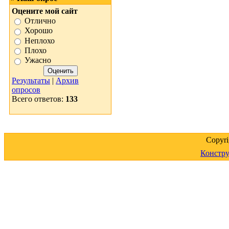
Оцените мой сайт
Отлично
Хорошо
Неплохо
Плохо
Ужасно
Результаты
|
Архив
опросов
Всего ответов:
133
Copyr
Констру