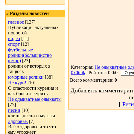
» Разделы новостей
главное
[137]
Публикация актуальных
новостей
видео
[11]
спорт
[12]
футбольные
ролики(большинство
юмор)
[23]
ролики от которых я
Категория:
Не одыкватные од
тащюсь
0x0tnik
| Рейтинг: 0.0/0 |
юморные ролики
[38]
Всего комментариев:
0
Не кури!
[10]
О опастности курения и
Добавлять комментарии 
как бросить курить
п
Не одыкватные одыкваты
[
Реги
[75]
песни
[10]
клипы,песни и музыка
Здоровье.
[7]
Всё о здоровье и то что
ему угрожает