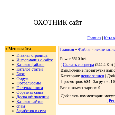
Четверг, 06.08.
ОХОТНИК сайт
Приветствую 
Главная
|
Катал
» Меню сайта
Главная
»
Файлы
»
некие запи
Главная страница
Power 5510 beta
Информация о сайте
Каталог файлов
[
Скачать с сервера
(544.4 Kb) 
Каталог статей
Выключение перзагрузка выпо
Блог
Категория:
некие записи
| Доб
Форум
Просмотров:
684
| Загрузок:
10
Фотоальбомы
Гостевая книга
Всего комментариев:
0
Обратная связь
Добавлять комментарии могут
Доска объявлений
[
Рег
Каталог сайтов
спам
Заработок в сети