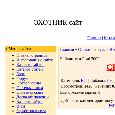
Суббота, 08.08.
ОХОТНИК сайт
Приветствую 
Главная
|
Катал
» Меню сайта
Главная
»
Статьи
»
3 курс
»
Вс
Главная страница
Библиотеки Pcad 2002
Информация о сайте
Каталог файлов
С
Каталог статей
Блог
Форум
Категория:
Всё
| Добавил:
0x0t
Фотоальбомы
Просмотров:
1426
| Рейтинг:
0
Гостевая книга
Обратная связь
Всего комментариев:
0
Доска объявлений
Добавлять комментарии могут
Каталог сайтов
[
Рег
спам
Заработок в сети