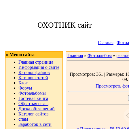
Воскресенье, 09
ОХОТНИК сайт
Приветствую 
Главная
|
Фотоа
» Меню сайта
Главная
»
Фотоальбом
»
разно
Главная страница
Информация о сайте
Каталог файлов
Просмотров: 361 | Размеры: 16
Каталог статей
09.
Блог
Просмотреть фот
Форум
Фотоальбомы
Гостевая книга
Обратная связь
Доска объявлений
Каталог сайтов
спам
Заработок в сети
« Предыдущая
|
58
59
60