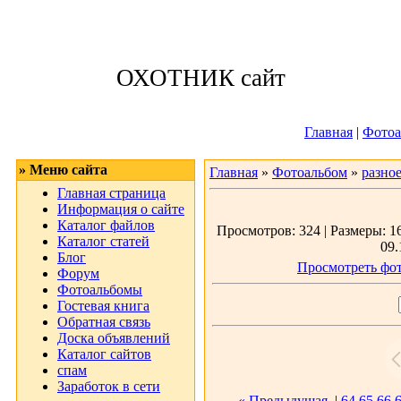
Воскресенье, 09
ОХОТНИК сайт
Приветствую 
Главная
|
Фотоа
» Меню сайта
Главная
»
Фотоальбом
»
разно
Главная страница
Информация о сайте
Каталог файлов
Просмотров: 324 | Размеры: 16
Каталог статей
09.
Блог
Просмотреть фот
Форум
Фотоальбомы
Гостевая книга
Обратная связь
Доска объявлений
Каталог сайтов
спам
Заработок в сети
« Предыдущая
|
64
65
66