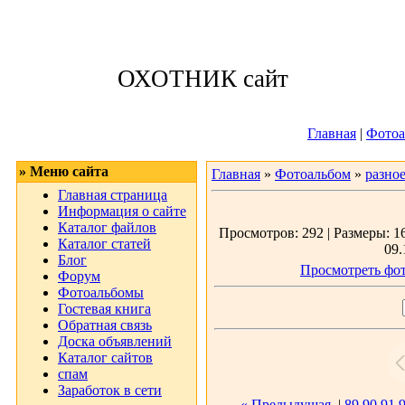
Воскресенье, 09
ОХОТНИК сайт
Приветствую 
Главная
|
Фотоа
» Меню сайта
Главная
»
Фотоальбом
»
разно
Главная страница
Информация о сайте
Каталог файлов
Просмотров: 292 | Размеры: 16
Каталог статей
09.
Блог
Просмотреть фот
Форум
Фотоальбомы
Гостевая книга
Обратная связь
Доска объявлений
Каталог сайтов
спам
Заработок в сети
« Предыдущая
|
89
90
91