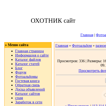
Воскресенье, 09
ОХОТНИК сайт
Приветствую 
Главная
|
Фотоа
» Меню сайта
Главная
»
Фотоальбом
»
разно
Главная страница
Информация о сайте
Каталог файлов
Просмотров: 336 | Размеры: 16
Каталог статей
09.
Блог
Просмотреть фот
Форум
Фотоальбомы
Гостевая книга
Обратная связь
Доска объявлений
Каталог сайтов
спам
Заработок в сети
« Предыдущая
|
113
114