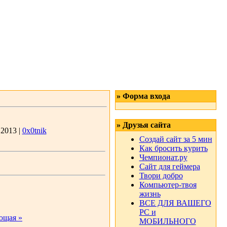
» Форма входа
» Друзья сайта
.2013 |
0x0tnik
Создай сайт за 5 мин
Как бросить курить
Чемпионат.ру
Сайт для геймера
Твори добро
Компьютер-твоя
жизнь
ВСЕ ДЛЯ ВАШЕГО
РС и
ющая »
МОБИЛЬНОГО