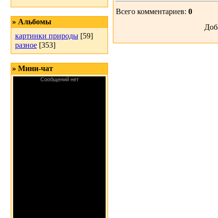
Всего комментариев:
0
» Альбомы
Доб
картинки природы
[59]
разное
[353]
» Мини-чат