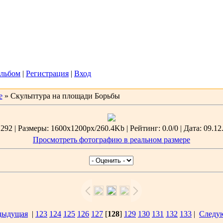
2026, 13:07
Вас
Гость
льбом
|
Регистрация
|
Вход
е
» Скульптура на площади Борьбы
92 | Размеры: 1600x1200px/260.4Kb | Рейтинг: 0.0/0 | Дата: 09.12
Просмотреть фотографию в реальном размере
дыдущая
|
123
124
125
126
127
[
128
]
129
130
131
132
133
|
Следу